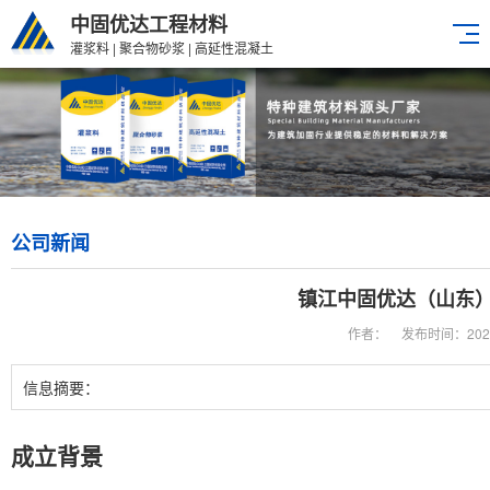
中固优达工程材料
灌浆料 | 聚合物砂浆 | 高延性混凝土
公司新闻
镇江中固优达（山东
作者：
发布时间：2023-0
信息摘要：
成立背景